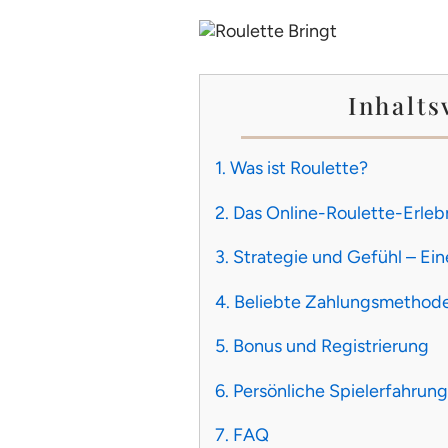
Inhalts
1. Was ist Roulette?
2. Das Online-Roulette-Erleb
3. Strategie und Gefühl – Ei
4. Beliebte Zahlungsmethod
5. Bonus und Registrierung
6. Persönliche Spielerfahrung
7. FAQ