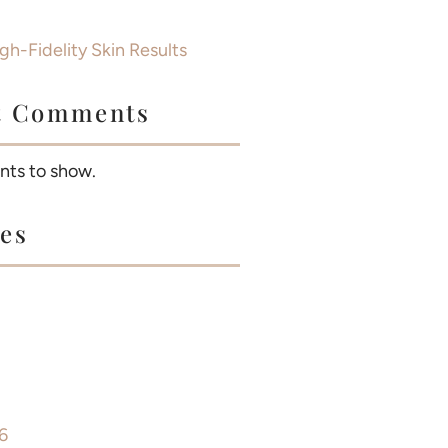
gh-Fidelity Skin Results
t Comments
ts to show.
es
6