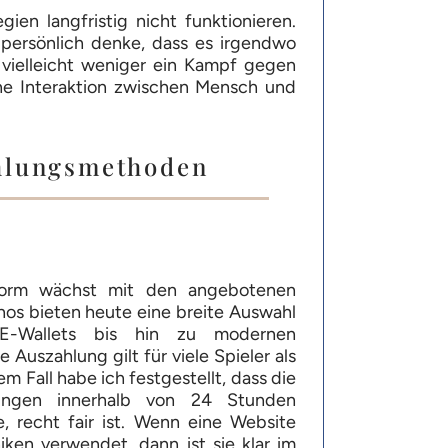
ien langfristig nicht funktionieren.
 persönlich denke, dass es irgendwo
t vielleicht weniger ein Kampf gegen
ine Interaktion zwischen Mensch und
ahlungsmethoden
tform wächst mit den angebotenen
os bieten heute eine breite Auswahl
E-Wallets bis hin zu modernen
Auszahlung gilt für viele Spieler als
nem Fall habe ich festgestellt, dass die
ungen innerhalb von 24 Stunden
e, recht fair ist. Wenn eine Website
iken verwendet, dann ist sie klar im