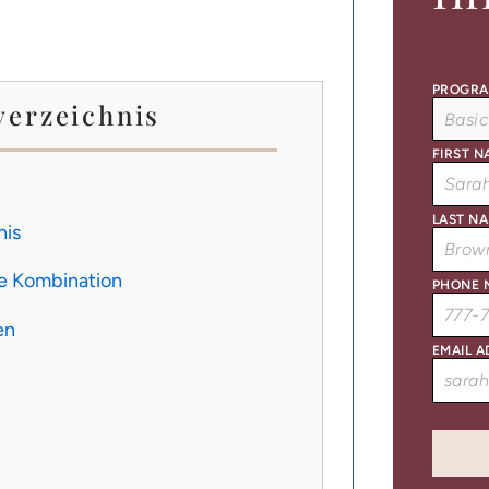
PROGRA
verzeichnis
FIRST N
LAST N
nis
ne Kombination
PHONE 
en
EMAIL A