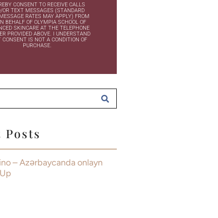
EREBY CONSENT TO RECEIVE CALLS
/OR TEXT MESSAGES (STANDARD
MESSAGE RATES MAY APPLY) FROM
N BEHALF OF OLYMPIA SCHOOL OF
NCED SKINCARE AT THE TELEPHONE
R PROVIDED ABOVE. I UNDERSTAND
 CONSENT IS NOT A CONDITION OF
PURCHASE.
 Posts
ino – Azərbaycanda onlayn
-Up