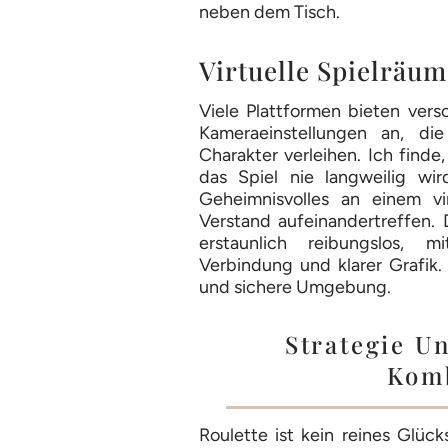
neben dem Tisch.
Virtuelle Spielräum
Viele Plattformen bieten ver
Kameraeinstellungen an, di
Charakter verleihen. Ich finde,
das Spiel nie langweilig wi
Geheimnisvolles an einem v
Verstand aufeinandertreffen.
erstaunlich reibungslos, m
Verbindung und klarer Grafik. 
und sichere Umgebung.
Strategie U
Kom
Roulette ist kein reines Glück