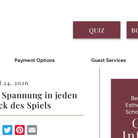
QUIZ
B
Payment Options
Guest Services
l 24, 2026
t Spannung in jeden
Be
ck des Spiels
Esth
Scho
e
Facebook
Twitter
Pinterest
Email
In