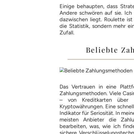
Einige behaupten, dass Strateg
Andere schwören auf sie. Ich
dazwischen liegt. Roulette is
die Statistik, sondern mehr e
Zufall.
Beliebte Z
Das Vertrauen in eine Plat
Zahlungsmethoden. Viele Casin
– von Kreditkarten über 
Kryptowährungen. Eine schnelle 
Indikator für Seriosität. In mei
meisten Anbieter die Zahl
bearbeiten, was, wie ich find
sichere Verschlüsselungstechn